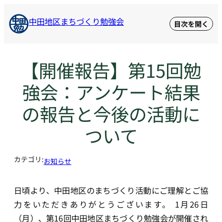
内
中田地区まちづくり勉強会
容
を
ス
【開催報告】第15回勉
キ
ッ
強会：アンケート結果
プ
の報告と今後の活動に
ついて
カテゴリ:
お知らせ
日頃より、中田地区のまちづくり活動にご理解とご協
力をいただきありがとうございます。 1月26日
（月）、第16回中田地区まちづくり勉強会が開催され